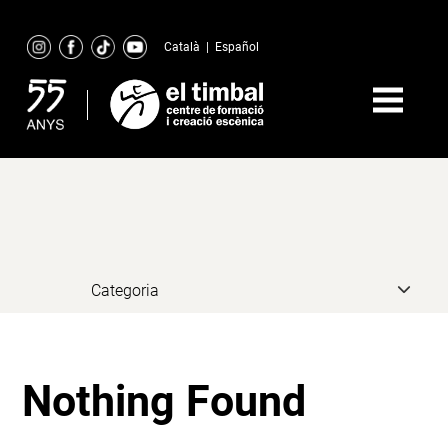
Skip
to
Català
|
Español
content
Nothing Found