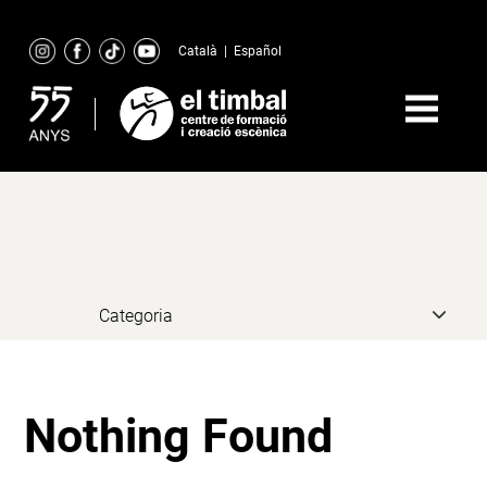
Skip
to
Català
|
Español
content
Nothing Found