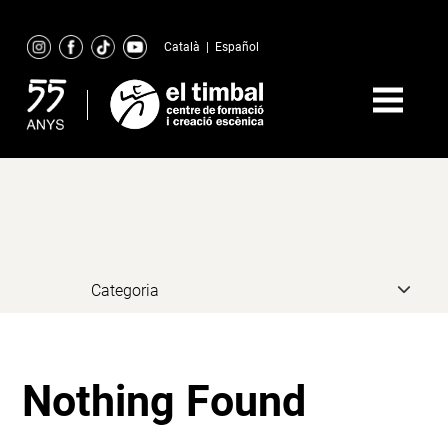
Skip
to
Català
|
Español
content
Nothing Found