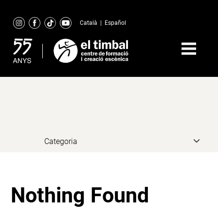
Skip
to
Català
|
Español
content
Nothing Found