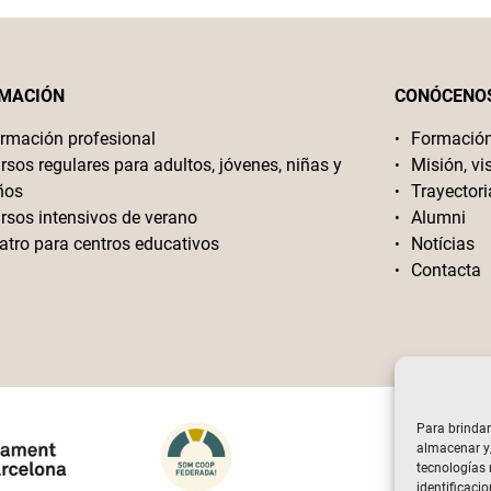
MACIÓN
CONÓCENO
rmación profesional
Formació
rsos regulares para adultos, jóvenes, niñas y
Misión, vi
ños
Trayectori
rsos intensivos de verano
Alumni
atro para centros educativos
Notícias
Contacta
Para brindar
almacenar y/
tecnologías
identificacio