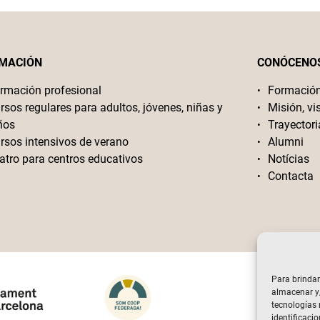
MACIÓN
CONÓCENO
rmación profesional
Formació
rsos regulares para adultos, jóvenes, niñas y
Misión, vi
ños
Trayectori
rsos intensivos de verano
Alumni
atro para centros educativos
Notícias
Contacta
Para brindar
almacenar y/
tecnologías
identificacio