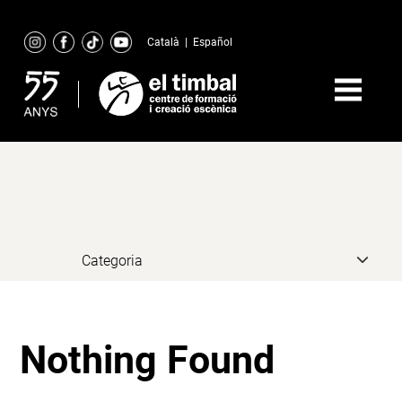
Skip
to
Català
|
Español
content
Nothing Found