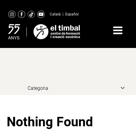
Skip
to
Català
|
Español
content
Nothing Found