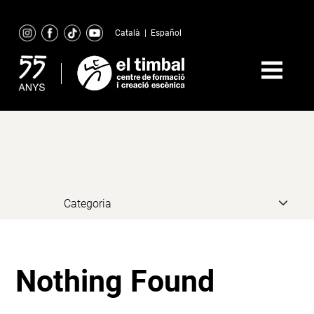
Skip
to
Català
|
Español
content
Nothing Found