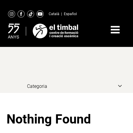
Skip
to
Català
|
Español
content
Nothing Found