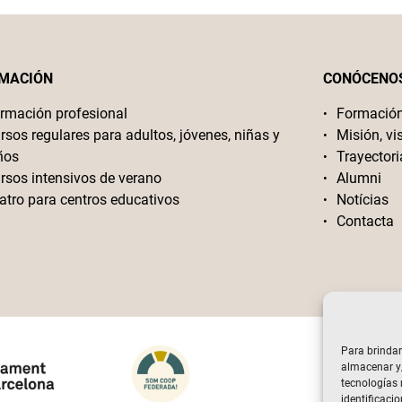
MACIÓN
CONÓCENO
rmación profesional
Formació
rsos regulares para adultos, jóvenes, niñas y
Misión, vi
ños
Trayectori
rsos intensivos de verano
Alumni
atro para centros educativos
Notícias
Contacta
Para brindar
almacenar y/
tecnologías
identificacio