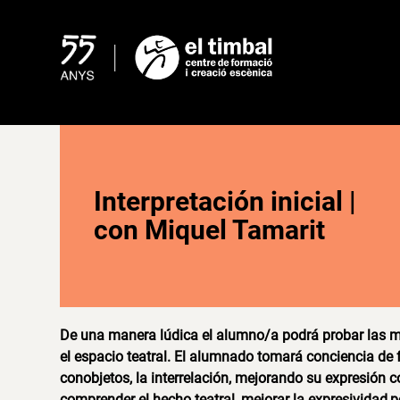
Skip
to
content
Interpretación inicial |
con Miquel Tamarit
De una manera lúdica el alumno/a podrá probar las mú
el espacio teatral. El alumnado tomará conciencia de fo
conobjetos, la interrelación, mejorando su expresión co
comprender el hecho teatral, mejorar la expresividad,po