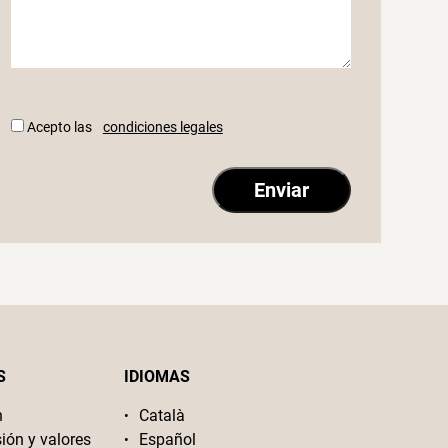
Acepto las
condiciones legales
S
IDIOMAS
n
Català
sión y valores
Español