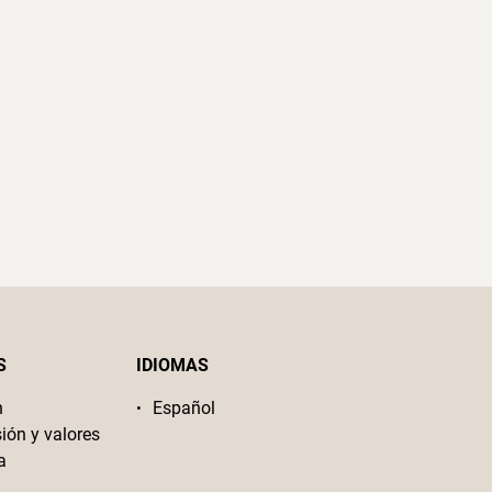
S
IDIOMAS
n
Español
sión y valores
a