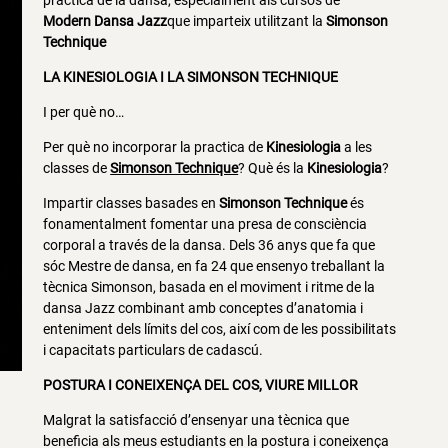
pràctica de la dansa, especialment als cursos de
Modern Dansa Jazz
que imparteix utilitzant la
Simonson
Technique
LA KINESIOLOGIA I LA SIMONSON TECHNIQUE
I per què no…
Per què no incorporar la practica de
Kinesiologia
a les
classes de
Simonson Technique
? Què és la
Kinesiologia
?
Impartir classes basades en
Simonson Technique
és
fonamentalment fomentar una presa de consciència
corporal a través de la dansa. Dels 36 anys que fa que
sóc Mestre de dansa, en fa 24 que ensenyo treballant la
tècnica Simonson, basada en el moviment i ritme de la
dansa Jazz combinant amb conceptes d’anatomia i
enteniment dels límits del cos, així com de les possibilitats
i capacitats particulars de cadascú.
POSTURA I CONEIXENÇA DEL COS, VIURE MILLOR
Malgrat la satisfacció d’ensenyar una tècnica que
beneficia als meus estudiants en la postura i coneixença