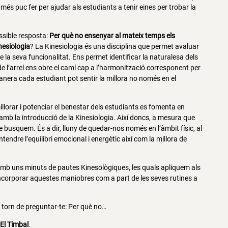
més puc fer per ajudar als estudiants a tenir eines per trobar la
ssible resposta:
Per què no ensenyar al mateix temps els
nesiologia
? La Kinesiologia és una disciplina que permet avaluar
de la seva funcionalitat. Ens permet identificar la naturalesa dels
 de l’arrel ens obre el camí cap a l’harmonització corresponent per
nera cada estudiant pot sentir la millora no només en el
llorar i potenciar el benestar dels estudiants es fomenta en
mb la introducció de la Kinesiologia. Així doncs, a mesura que
e busquem. És a dir, lluny de quedar-nos només en l’àmbit físic, al
endre l’equilibri emocional i energètic així com la millora de
amb uns minuts de pautes Kinesològiques, les quals apliquem als
incorporar aquestes maniobres com a part de les seves rutines a
u torn de preguntar-te: Per què no…
a
El Timbal
.