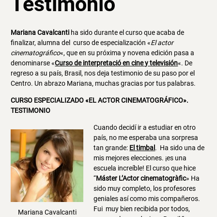
Testimonio
Mariana Cavalcanti
ha sido durante el curso que acaba de
finalizar, alumna del curso de especialización «
El actor
cinematográfico
«, que en su próxima y novena edición pasa a
denominarse «
Curso de interpretació en cine y televisión
«. De
regreso a su país, Brasil, nos deja testimonio de su paso por el
Centro. Un abrazo Mariana, muchas gracias por tus palabras.
CURSO ESPECIALIZADO «EL ACTOR CINEMATOGRÁFICO».
TESTIMONIO
Cuando decidí ir a estudiar en otro
país, no me esperaba una sorpresa
tan grande:
El timbal
. Ha sido una de
mis mejores elecciones. ¡es una
escuela increíble! El curso que hice
“
Máster L’Actor cinematogràfic
» Ha
sido muy completo, los profesores
geniales así como mis compañeros.
Fui muy bien recibida por todos,
Mariana Cavalcanti