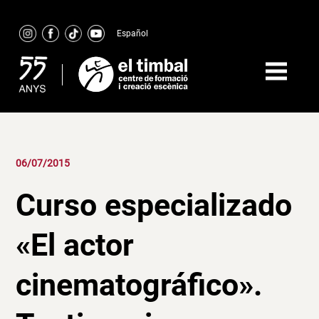
Skip
to
Español
content
06/07/2015
Curso especializado
«El actor
cinematográfico».