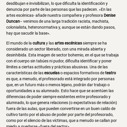
desdibujan e invisibilizan, lo que dificulta la identificación y
denuncia por parte de las personas que las padecen. «En las
artes escénicas- añade nuestra compañera y profesora
Denise
Duncan
– venimos de una larga tradición racista, machista,
colonialista, heteronormativa y, aunque se están dando pasos,
hay que sacudir la base».
El mundo de la
cultura
y las
artes escénicas
siempre se ha
considerado un sector liberado, con una mirada abierta y
desinhibida. Esta imagen de sector bohemio, en el que se trabaja
con el cuerpo sin tabúes ni pudor, dificulta identificar y poner
límites a ciertas actitudes y prácticas abusivas. Una de las
características de las
escuelas
o espacios formativos de
teatro
es que, a menudo, el profesorado está integrado por personas
que, en un futuro más o menos lejano, podrán dar trabajo o
oportunidades a su alumnado. Esto hace que se acentúen las
diferencias de poder siempre existentes entre profesorado y
alumnado, lo que genera relaciones (o expectativas de relación)
fuera de las aulas, que pueden convertirse en un buen caldo de
cultivo tanto por el abuso de poder por parte del profesorado,
como por el silencio de las víctimas, que a menudo se callan por
miedo a quedarse «fuera del sector».