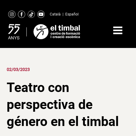
Skip
to
Català
|
Español
content
02/03/2023
Teatro con
perspectiva de
género en el timbal