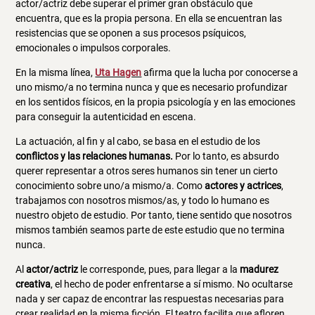
actor/actriz debe superar el primer gran obstáculo que
encuentra, que es la propia persona. En ella se encuentran las
resistencias que se oponen a sus procesos psíquicos,
emocionales o impulsos corporales.
En la misma línea,
Uta Hagen
afirma que la lucha por conocerse a
uno mismo/a no termina nunca y que es necesario profundizar
en los sentidos físicos, en la propia psicología y en las emociones
para conseguir la autenticidad en escena.
La actuación, al fin y al cabo, se basa en el estudio de los
conflictos y las relaciones humanas.
Por lo tanto, es absurdo
querer representar a otros seres humanos sin tener un cierto
conocimiento sobre uno/a mismo/a. Como
actores y actrices
,
trabajamos con nosotros mismos/as, y todo lo humano es
nuestro objeto de estudio. Por tanto, tiene sentido que nosotros
mismos también seamos parte de este estudio que no termina
nunca.
Al
actor/actriz
le corresponde, pues, para llegar a la
madurez
creativa
, el hecho de poder enfrentarse a sí mismo. No ocultarse
nada y ser capaz de encontrar las respuestas necesarias para
crear realidad en la misma ficción. El teatro facilita que afloren