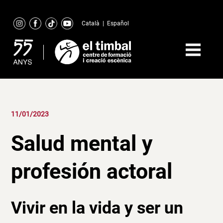
Skip
to
Català
|
Español
content
11/01/2023
Salud mental y
profesión actoral
Vivir en la vida y ser un