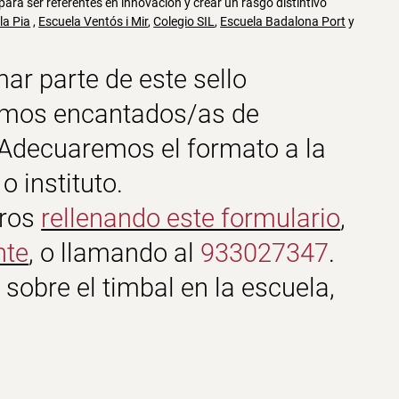
ara ser referentes en innovación y crear un rasgo distintivo
la Pia
,
Escuela Ventós i Mir
,
Colegio SIL
,
Escuela Badalona Port
y
ar parte de este sello
aremos encantados/as de
 Adecuaremos el formato a la
o instituto.
tros
rellenando este formulario
,
nte
, o llamando al
933027347
.
sobre el timbal en la escuela,