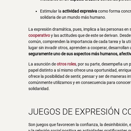
Estimular la
actividad expresiva
como forma concre
solidaria de un mundo más humano.
La expresión dramática, pues, implica a las personas en 
cooperativo
y las actitudes que de este se derivan. Desde
común, comprenden la importancia de cada tarea y la util
lugar sin invadir otros, aprenden a cooperar, desarrollan
seguramente uno de sus aspectos más humanos, afectivo
La asunción de
otros roles
, por su parte, desempeña un pa
papel distinto a sí mismo ofrece una oportunidad, enriqu
ofrece la posibilidad de sentir, pensar y ser de maneras
comúnmente utilizamos y en consecuencia para conocerno
solidaridad.
JUEGOS DE EXPRESIÓN C
Son juegos que favorecen la confianza, la desinhibición, el
y la relación social positiva en actividades gratificant