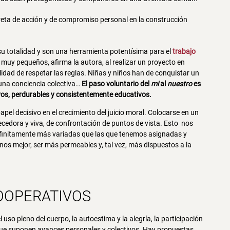
ta de acción y de compromiso personal en la construcción
su totalidad y son una herramienta potentísima para el
trabajo
 muy pequeños, afirma la autora, al realizar un proyecto en
idad de respetar las reglas. Niñas y niños han de conquistar un
 una conciencia colectiva…
El paso voluntario del
mi
al
nuestro
es
s, perdurables y consistentemente educativos.
pel decisivo en el crecimiento del juicio moral. Colocarse en un
ecedora y viva, de confrontación de puntos de vista. Esto nos
 infinitamente más variadas que las que tenemos asignadas y
s mejor, ser más permeables y, tal vez, más dispuestos a la
OOPERATIVOS
 uso pleno del cuerpo, la autoestima y la alegría, la participación
es que suponen avances personales y colectivos. Hay propuestas