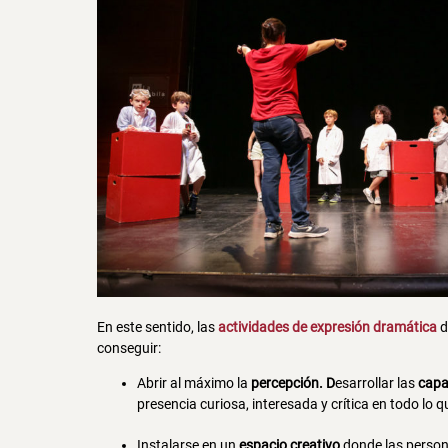
En este sentido, las
actividades de expresión dramática
d
conseguir:
Abrir al máximo la
percepción. D
esarrollar las
capa
presencia curiosa, interesada y crítica en todo lo 
Instalarse en un
espacio creativo
donde las perso