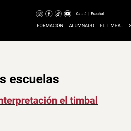
Català
|
Español
FORMACIÓN
ALUMNADO
EL TIMBAL
as escuelas
interpretación
el timbal