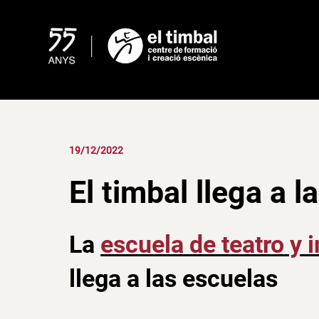
Skip
to
content
19/12/2022
El timbal llega a l
La
escuela de teatro y 
llega a las escuelas