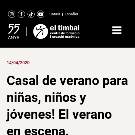
Skip
to
Català
|
Español
content
14/04/2020
Casal de verano para
niñas, niños y
jóvenes! El verano
en escena.