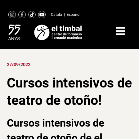
Skip
to
Català
|
Español
content
27/09/2022
Cursos intensivos de
teatro de otoño!
Cursos intensivos de
teatro
de otoño de el