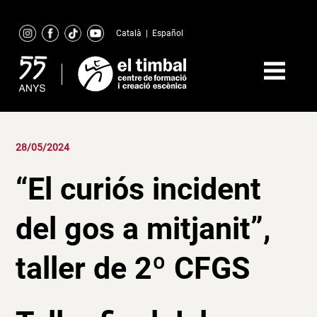
Skip
to
Català
|
Español
content
28/05/2024
“El curiós incident
del gos a mitjanit”,
taller de 2º CFGS