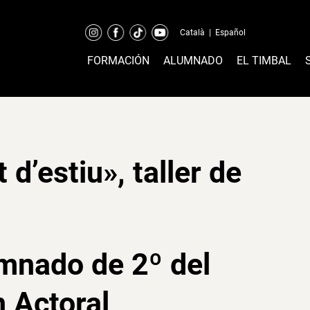
Català
|
Español
FORMACIÓN
ALUMNADO
EL TIMBAL
 d’estiu», taller de
lumnado de 2º del
 Actoral