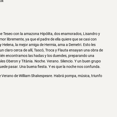
ona
que Teseo con la amazona Hipólita, dos enamorados, Lisandro y
or libremente, ya que el padre de ella quiere que se casi con
 Helena, la mejor amiga de Hermia, ama a Demetri. Esto les
un claro cerca de allí, Tascó, Troca y Flauta ensayan una obra de
mbién encontramos las hadas y los duendes, preparando una
ales Oberon y Titània. Noche. Verano. Silencio. Y un buen grupo
ede pasar. Una buena fiesta. Y es que la noche nos confunda.
e Verano de William Shakespeare. Habrá pompa, música, triunfo