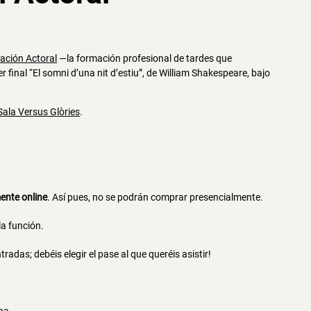
ación Actoral
—la formación profesional de tardes que
 final “El somni d’una nit d’estiu”, de William Shakespeare, bajo
Sala Versus Glòries
.
ente online
. Así pues, no se podrán comprar presencialmente.
la función.
das; debéis elegir el pase al que queréis asistir!