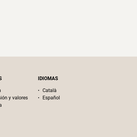
S
IDIOMAS
n
Català
sión y valores
Español
a