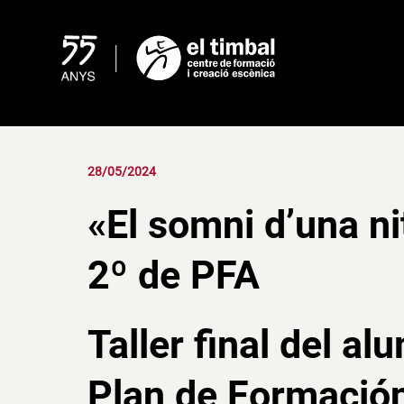
Skip
to
content
28/05/2024
«El somni d’una nit
2º de PFA
Taller final del a
Plan de Formación