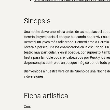
Sala Versus Glòries: carrer Castillejos 179, Barcel
Sinopsis
Una noche de verano, el día antes de las nupcias del du
Hermia, huyen hacia el bosque buscando poder vivir su am
Demetri, un joven más adinerado. Demetri ama a Hermia y
llevará a perseguir a los enamorados en la oscuridad. En 
teatro muy particular. Y en el bosque, por supuesto, ta
fiesta para la noble boda, encabezados por Puck y los re
de personajes dentro de un bosque mágico donde todo pu
Bienvenidos a nuestra versión del Sueño de una Noche d
y diversiones.
Ficha artística
Con: