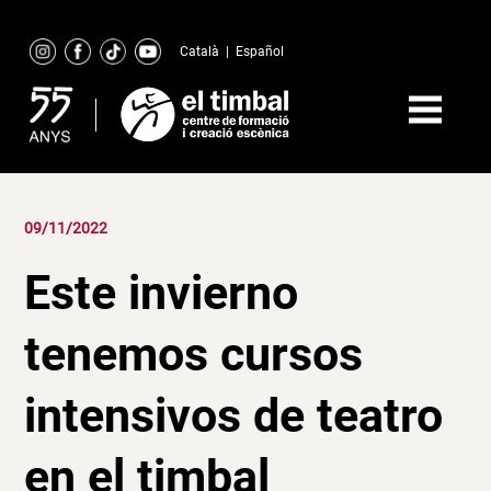
Skip
to
Català
|
Español
content
09/11/2022
Este invierno
tenemos cursos
intensivos de teatro
en el timbal