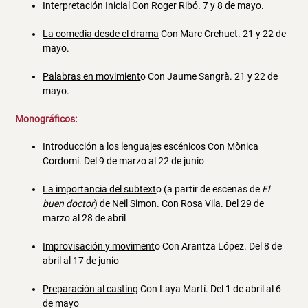
Interpretación Inicial
Con Roger Ribó. 7 y 8 de mayo.
La comedia desde el drama
Con Marc Crehuet. 21 y 22 de
mayo.
Palabras en movimient
o Con Jaume Sangrà. 21 y 22 de
mayo.
Monográficos:
Introducción a los lenguajes escénicos
Con Mònica
Cordomí. Del 9 de marzo al 22 de junio
La importancia del subtext
o (a partir de escenas de
El
buen doctor
) de Neil Simon. Con Rosa Vila. Del 29 de
marzo al 28 de abril
Improvisación y moviment
o Con Arantza López. Del 8 de
abril al 17 de junio
Preparación al casting
Con Laya Martí. Del 1 de abril al 6
de mayo