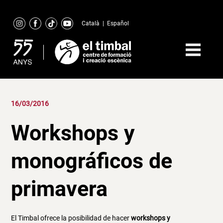
Skip
to
Català
|
Español
content
16/03/2016
Workshops y
monográficos de
primavera
El Timbal ofrece la posibilidad de hacer
workshops y