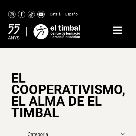
Skip
to
Català
|
Español
content
EL
COOPERATIVISMO,
EL ALMA DE EL
TIMBAL