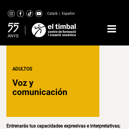
Skip
to
Català
|
Español
content
ADULTOS
Voz y
comunicación
Entrenarás tus capacidades expresivas e interpretativas;