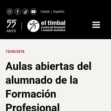
Skip
to
Català
|
Español
content
15/03/2018
Aulas abiertas del
alumnado de la
Formación
Profesional