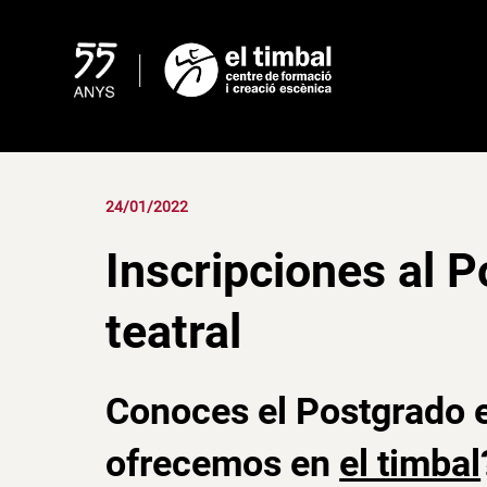
Skip
to
content
24/01/2022
Inscripciones al 
teatral
Conoces el Postgrado e
ofrecemos en
el timbal