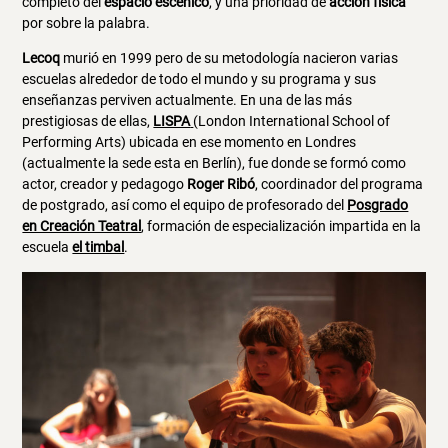
completo del
espacio escénico
, y una prioridad de
acción física
por sobre la palabra.
Lecoq
murió en 1999 pero de su metodología nacieron varias
escuelas alrededor de todo el mundo y su programa y sus
enseñanzas perviven actualmente. En una de las más
prestigiosas de ellas,
LISPA
(London International School of
Performing Arts) ubicada en ese momento en Londres
(actualmente la sede esta en Berlín), fue donde se formó como
actor, creador y pedagogo
Roger Ribó
, coordinador del programa
de postgrado, así como el equipo de profesorado del
Posgrado
en Creación Teatral
, formación de especialización impartida en la
escuela
el timbal
.