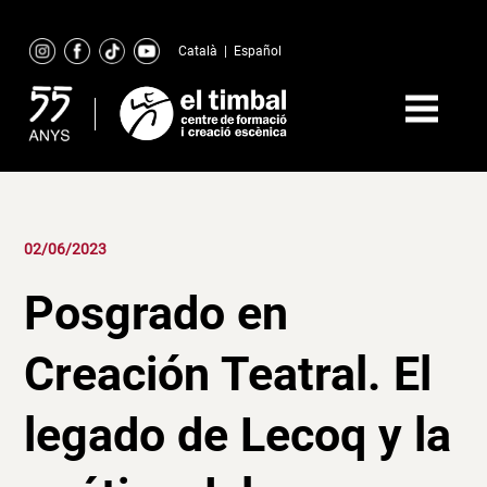
Skip
to
Català
|
Español
content
02/06/2023
Posgrado en
Creación Teatral. El
legado de Lecoq y la