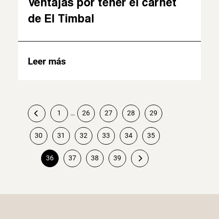
Ventajas por tener el carnet
de El Timbal
Leer más
1
…
26
27
28
29
30
31
32
33
34
35
Paginación
36
37
38
39
de
entradas