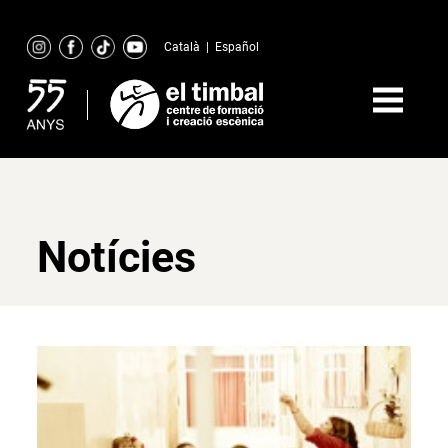
Skip
to
Català
|
Español
content
Notícies