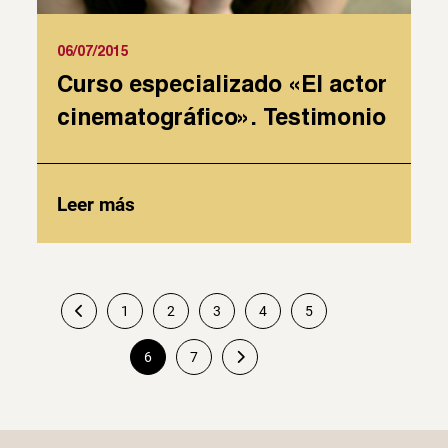
06/07/2015
Curso especializado «El actor
cinematográfico». Testimonio
Leer más
1
2
3
4
5
Paginación
6
7
de