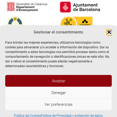
Gestionar el consentimiento
Para brindar las mejores experiencias, utilizamos tecnologías como
cookies para almacenar y/o acceder a información del dispositivo. Dar su
consentimiento a estas tecnologías nos permitirá procesar datos como el
comportamiento de navegación o identificaciones únicas en este sitio. No
dar o retirar el consentimiento puede afectar negativamente a
determinadas características y funciones.
Aceptar
@2026 Escuela de teatro El Timbal. Todos los derechos
Denegar
reservados
Ver preferencias
Aviso Legal
Politica de Privacidad y protección de datos.
Política de Cookies
Política de Cookies
Politica de Privacidad y protección de datos.