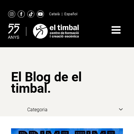
Skip
to
Català
|
Español
content
El Blog de el
timbal.