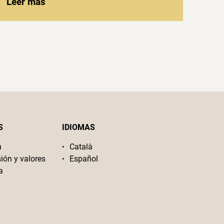
Leer más
S
IDIOMAS
n
Català
sión y valores
Español
a