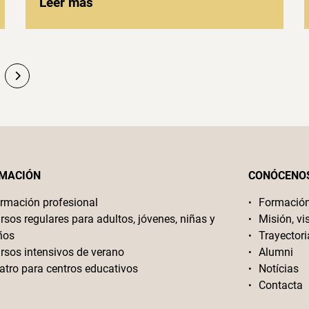
Leer más
MACIÓN
CONÓCENO
rmación profesional
Formació
rsos regulares para adultos, jóvenes, niñas y
Misión, vi
ños
Trayectori
rsos intensivos de verano
Alumni
atro para centros educativos
Notícias
Contacta