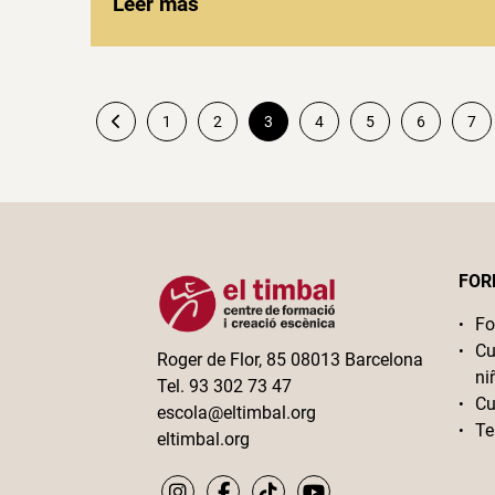
Leer más
1
2
3
4
5
6
7
Paginación
de
entradas
FOR
Fo
Cu
Roger de Flor, 85 08013 Barcelona
ni
Tel. 93 302 73 47
Cu
escola@eltimbal.org
Te
eltimbal.org