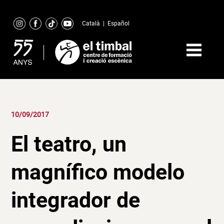
Skip
to
Català
|
Español
content
10/09/2017
El teatro, un
magnífico modelo
integrador de