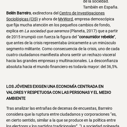
de la sociedad.
También en España.
Belén Barreiro
, exdirectora del
Centro de Investigaciones
Sociológicas (CIS)
y ahora de
MyWord
, empresa demoscópica
que fija mucha atención en los pequeños cambios de fondo,
explica en
La sociedad que seremos
(Planeta, 2017) que a partir
de 2015 irrumpió con fuerza la figura del “
consumidor rebelde
”,
que antes de la crisis representaba únicamente a un minúsculo
segmento militante. Como consecuencia de la crisis, uno de cada
cuatro ciudadanos manifiesta ahora sentir un rechazo visceral
hacia las grandes empresas y multinacionales. La desconfianza
absoluta hacia el mundo financiero es todavía mayor: del 36,5%.
LOS JÓVENES EXIGEN UNA ECONOMÍA CENTRADA EN
VALORES Y RESPETUOSA CON LAS PERSONAS Y EL MEDIO
AMBIENTE
Tras analizar las entrañas de decenas de encuestas, Barreiro
considera que la ruptura entre ciudadanos y corporaciones “es,
en cierto sentido, similar a la que se produce en la política entre
los electores y los partidos tradicionales”. “La sociedad golpeada