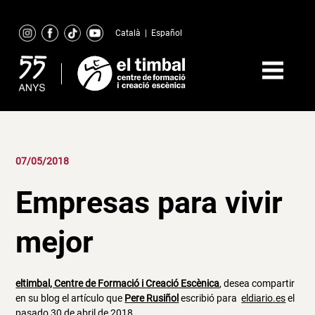
Skip
to
Català
|
Español
content
07/05/2018
Empresas para vivir
mejor
eltimbal, Centre de Formació i Creació Escènica
, desea compartir
en su blog el artículo que
Pere Rusiñol
escribió para
eldiario.es
el
pasado 30 de abril de 2018.