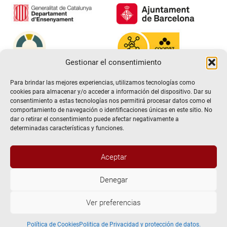
Gestionar el consentimiento
Para brindar las mejores experiencias, utilizamos tecnologías como
cookies para almacenar y/o acceder a información del dispositivo. Dar su
consentimiento a estas tecnologías nos permitirá procesar datos como el
comportamiento de navegación o identificaciones únicas en este sitio. No
dar o retirar el consentimiento puede afectar negativamente a
determinadas características y funciones.
Aceptar
@2026 Escuela de teatro El Timbal. Todos los derechos
Denegar
reservados
Ver preferencias
Aviso Legal
Politica de Privacidad y protección de datos.
Política de Cookies
Política de Cookies
Politica de Privacidad y protección de datos.