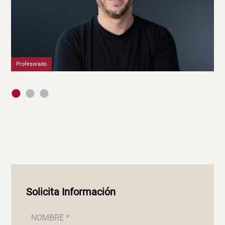
Profesorado
Pr
Solicita Información