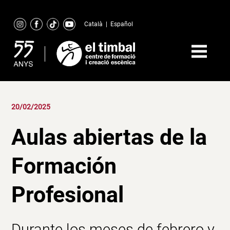
Skip
to
Català
|
Español
content
20/02/2025
Aulas abiertas de la
Formación
Profesional
Durante los meses de febrero y