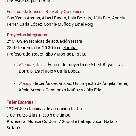
Profesor: Miquel Tamarit
Escenas de Ionesco, Beckett y Guy Foissy
Con Xènia Arenas, Albert Bayan, Laia Borrajo, Júlia Edo, Angela
Ferrer, Carla López, Connie Muñoz y Estel Roig.
Proyectos integrados
2º CFGS en técnicas de actuación teatral
28 de febrero a las 20:30 h en
eltimbal
Profesorado: Roger Ribó y Montse Enguita
El sopar
, de cia Èstica. Un proyecto de Albert Bayan, Laia
Borrajo, Estel Roig y Carla López
Zucker
, de cia Ànsies ansías. Un proyecto de Àngela Ferrer,
Xènia Arenas, Constanza Muñoz y Júlia Edo.
Taller Escenas I
1º CFGS en técnicas de actuación teatral
7 de marzo a las 11:30 h a
eltimbal
Profesora: Mònica Cordomí / Soporte trabajo vocal: Natàlia
Sellarès