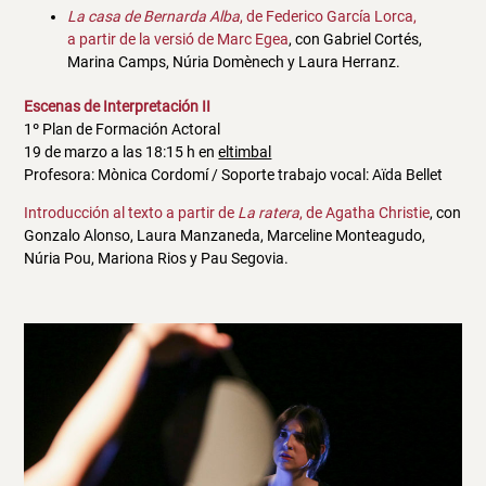
La casa de Bernarda Alba
, de Federico García Lorca,
a partir de la versió de Marc Egea
, con Gabriel Cortés,
Marina Camps, Núria Domènech y Laura Herranz.
Escenas de Interpretación II
1º Plan de Formación Actoral
19 de marzo a las 18:15 h en
eltimbal
Profesora: Mònica Cordomí / Soporte trabajo vocal: Aïda Bellet
Introducción al texto a partir de
La ratera
, de Agatha Christie
, con
Gonzalo Alonso, Laura Manzaneda, Marceline Monteagudo,
Núria Pou, Mariona Rios y Pau Segovia.