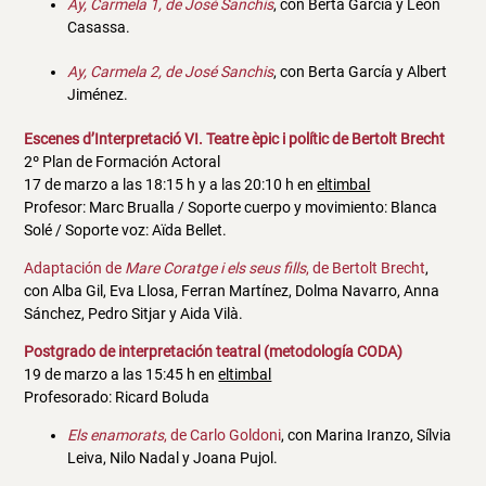
Ay, Carmela 1, de José Sanchis
, con Berta García y Leon
Casassa.
Ay, Carmela 2, de José Sanchis
, con Berta García y Albert
Jiménez.
Escenes d’Interpretació VI. Teatre èpic i polític de Bertolt Brecht
2º Plan de Formación Actoral
17 de marzo a las 18:15 h y a las 20:10 h en
eltimbal
Profesor: Marc Brualla / Soporte cuerpo y movimiento: Blanca
Solé / Soporte voz: Aïda Bellet.
Adaptación de
Mare Coratge i els seus fills
, de Bertolt Brecht
,
con
Alba Gil, Eva Llosa, Ferran Martínez, Dolma Navarro, Anna
Sánchez, Pedro Sitjar y Aida Vilà.
Postgrado de interpretación teatral (metodología CODA)
19 de marzo a las 15:45 h en
eltimbal
Profesorado: Ricard Boluda
Els enamorats
, de Carlo Goldoni
, con Marina Iranzo, Sílvia
Leiva, Nilo Nadal y Joana Pujol.