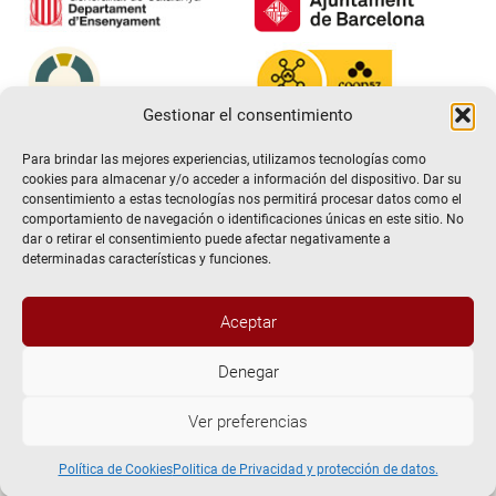
Gestionar el consentimiento
Para brindar las mejores experiencias, utilizamos tecnologías como
cookies para almacenar y/o acceder a información del dispositivo. Dar su
consentimiento a estas tecnologías nos permitirá procesar datos como el
comportamiento de navegación o identificaciones únicas en este sitio. No
dar o retirar el consentimiento puede afectar negativamente a
determinadas características y funciones.
Aceptar
@2026 Escuela de teatro El Timbal. Todos los derechos
Denegar
reservados
Ver preferencias
Aviso Legal
Politica de Privacidad y protección de datos.
Política de Cookies
Política de Cookies
Politica de Privacidad y protección de datos.