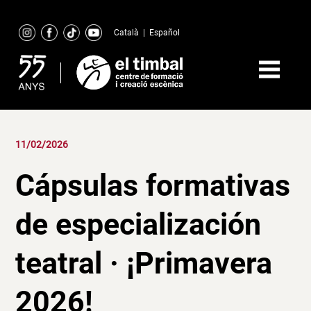
Skip
to
Català
|
Español
content
11/02/2026
Cápsulas formativas
de especialización
teatral · ¡Primavera
2026!