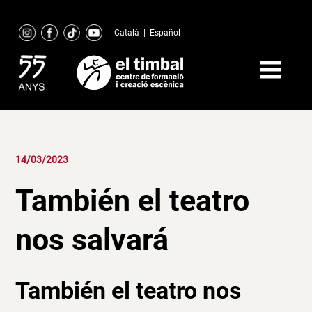
Skip
to
Català
|
Español
content
14/03/2023
También el teatro
nos salvará
También el
teatro
nos