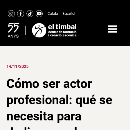
Skip
to
Català
|
Español
content
14/11/2025
Cómo ser actor
profesional: qué se
necesita para