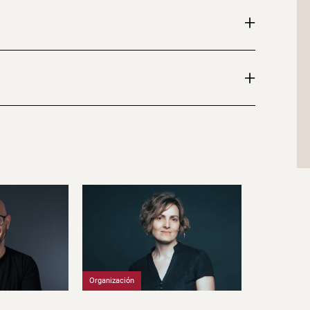
+
+
Organización
Profesorado