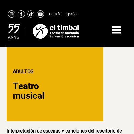
Skip
to
Català
|
Español
content
ADULTOS
Teatro
musical
Interpretación de escenas y canciones del repertorio de