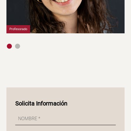
Profesorado
Or
Solicita Información