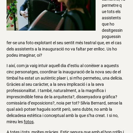
permetre q
ue tots els
assistents
que ho
desitgessin
poguessin
fer-se una foto explotant el seu sentit més teatral que, en el cas
dels assistents a la inauguració no va faltar per enlloc. Us ho
podeu imaginar, oi?
I així, com ja vaig intuir aquell dia d’estiu al conèixer a aquests
cinc personatges, coordinar la inauguració de la nova seu de el
timbal ha estat un autèntic plaer i, si m’ho permeteu, una delícia.
Gràcies al seu caràcter, a la seva implicació i a la seva
professionalitat. I també, naturalment, a la magnífica i
imprescindible feina de la arquitecta?, dissenyadora gràfica?
comissària d’exposicions?, noia per tot? Sílvia Bernard, sense la
qual això potser hagués sortit però, sens dubte, no amb la
delicadesa estètica i conceptual amb la que s’ha creat. I si no,
mireu les
fotos
.
A totes i tots, moltes gràcies. Estic segura que amb el bon rotllo i