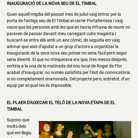
INAUGURACIÓ DE LA NOVA SEU DE EL TIMBAL
Quan aquell migdia del passat mes de juliol vaig entrar per la
porta de l’antiga seu de El Timbal al carrer Portaferrissa i vaig
veure que les persones amb les que en teoria m’havia de reunir no
paraven de passar davant meu carregant cubs magenta i
buscant-se entre ells amb un aire còmic, de seguida em vaig
adonar que això d’ajudar a un grup d’actors a organitzar la
inauguració de la seva nova seu potser no seria fàcil però segur
seria divertit. El que no m’esperava era que, tres mesos després,
sortiria a la una de la matinada del nou local de Roger de Flor
acabat d’inaugurar, no només satisfeta per l’èxit de convocatòria
si no completament enamorada. Del projecte però, sobretot, d’un
equip per al qual res és impossible.
EL PLAER D’AIXECAR EL TELÓ DE LA NOVA ETAPA DE EL
TIMBAL
Suposo que
molts dels
que em llegiu