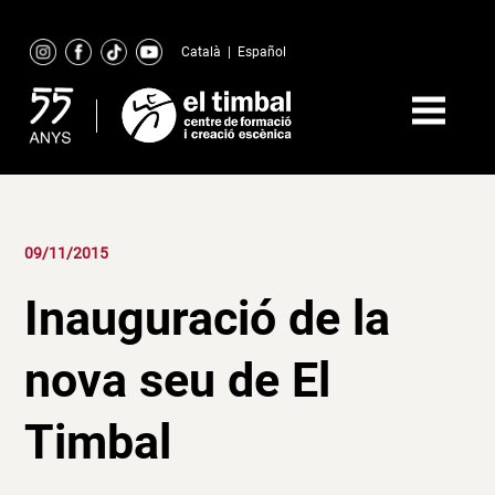
Skip
to
Català
|
Español
content
09/11/2015
Inauguració de la
nova seu de El
Timbal