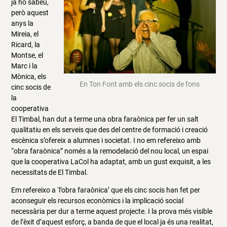
ja ho sabeu,
però aquest
anys la
Mireia, el
Ricard, la
Montse, el
Marc i la
Mònica, els
En Ton Font amb els cinc socis de fons
cinc socis de
la
cooperativa
El Timbal, han dut a terme una obra faraònica per fer un salt
qualitatiu en els serveis que des del centre de formació i creació
escènica s’ofereix a alumnes i societat. I no em refereixo amb
“obra faraònica” només a la remodelació del nou local, un espai
que la cooperativa LaCol ha adaptat, amb un gust exquisit, a les
necessitats de El Timbal.
Em refereixo a ‘l’obra faraònica’ que els cinc socis han fet per
aconseguir els recursos econòmics i la implicació social
necessària per dur a terme aquest projecte. I la prova més visible
de l’èxit d’aquest esforç, a banda de que el local ja és una realitat,