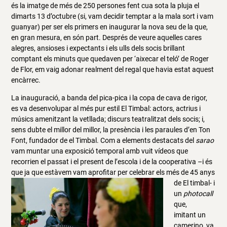
és la imatge de més de 250 persones fent cua sota la pluja el
dimarts 13 d’octubre (si, vam decidir temptar a la mala sort i vam
guanyar) per ser els primers en inaugurar la nova seu de la que,
en gran mesura, en són part. Després de veure aquelles cares
alegres, ansioses i expectants i els ulls dels socis brillant
comptant els minuts que quedaven per ‘aixecar el teló’ de Roger
de Flor, em vaig adonar realment del regal que havia estat aquest
encàrrec.
La inauguració, a banda del pica-pica i la copa de cava de rigor,
es va desenvolupar al més pur estil El Timbal: actors, actrius i
músics amenitzant la vetllada; discurs teatralitzat dels socis; i,
sens dubte el millor del millor, la presència i les paraules d’en Ton
Font, fundador de el Timbal. Com a elements destacats del
sarao
vam muntar una exposició temporal amb vuit vídeos que
recorrien el passat i el present de l’escola i de la cooperativa –i és
que ja que estàvem vam aprofitar per celebrar els més de 45 anys
de El tim
bal- i
un
photocall
que,
imitant un
camerino, va