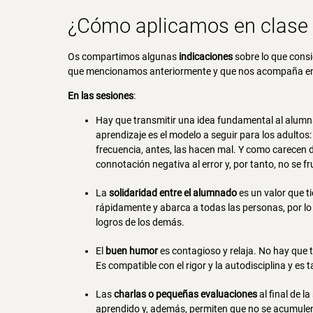
¿Cómo aplicamos en clase 
Os compartimos algunas
indicaciones
sobre lo que cons
que mencionamos anteriormente y que nos acompaña e
En las sesiones
:
Hay que transmitir una idea fundamental al alumn
aprendizaje es el modelo a seguir para los adultos
frecuencia, antes, las hacen mal. Y como carecen 
connotación negativa al error y, por tanto, no se fr
La
solidaridad entre el alumnado
es un valor que ti
rápidamente y abarca a todas las personas, por l
logros de los demás.
El
buen humor
es contagioso y relaja. No hay que 
Es compatible con el rigor y la autodisciplina y e
Las
charlas o pequeñas evaluaciones
al final de l
aprendido y, además, permiten que no se acumulen 