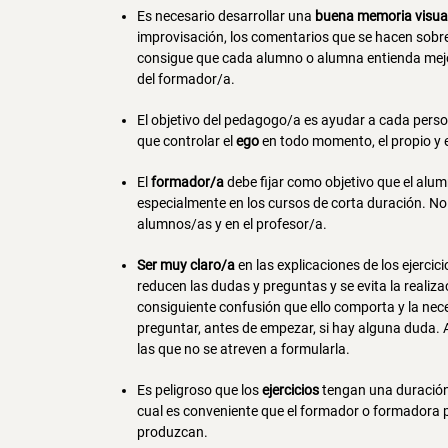
Es necesario desarrollar una
buena memoria visua
improvisación, los comentarios que se hacen sobre 
consigue que cada alumno o alumna entienda mejor
del formador/a.
El objetivo del pedagogo/a es ayudar a cada perso
que controlar el
ego
en todo momento, el propio y 
El
formador/a
debe fijar como objetivo que el al
especialmente en los cursos de corta duración. No
alumnos/as y en el profesor/a.
Ser muy claro/a
en las explicaciones de los ejerci
reducen las dudas y preguntas y se evita la realiz
consiguiente confusión que ello comporta y la neces
preguntar, antes de empezar, si hay alguna duda. 
las que no se atreven a formularla.
Es peligroso que los
ejercicios
tengan una duración l
cual es conveniente que el formador o formadora 
produzcan.