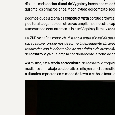
día. La
teoría sociocultural de Vygotsky
busca poner las 
durante los primeros años, y con ayuda del contexto soc
Decimos que su teoría es
constructivista
porque a través 
y cultural. Jugando con otros/as ampliamos nuestra capa
aumentando continuamente lo que
Vigotsky
llama «
zona
La
ZDP
se define como
«la distancia entre el nivel de de
para resolver problemas de forma independiente sin ayuda 
resolverlos con la orientación de un adulto o de otros n
del
desarrollo
ya que amplia continuamente la zona de de
Así mismo, esta
teoría sociocultural
del desarrollo cognit
mediante un trabajo colaborativo, influyen en el aprendiz
culturales
impactan en el modo de llevar a cabo la instruc