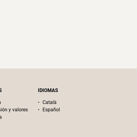
S
IDIOMAS
n
Català
sión y valores
Español
a