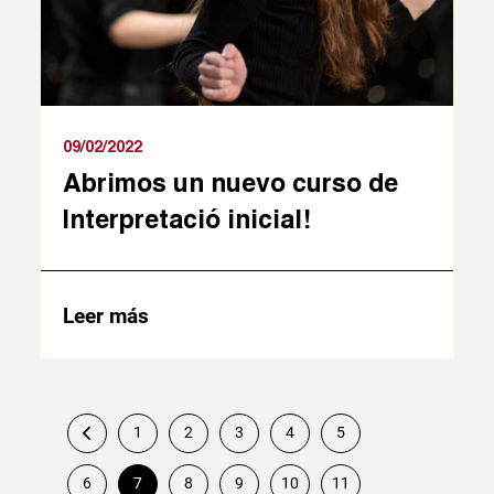
09/02/2022
Abrimos un nuevo curso de
Interpretació inicial!
Leer más
1
2
3
4
5
6
7
8
9
10
11