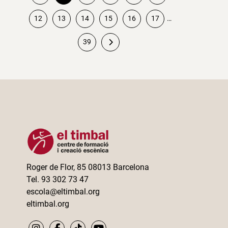
Paginación
12
13
14
15
16
17
…
de
39
entradas
Roger de Flor, 85 08013 Barcelona
Tel. 93 302 73 47
escola@eltimbal.org
eltimbal.org