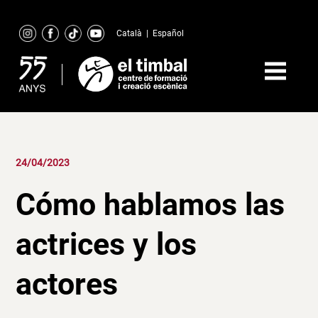
Skip
to
Català
|
Español
content
24/04/2023
Cómo hablamos las
actrices y los
actores