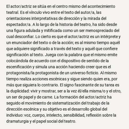
El actor/actriz se sitúa en el centro mismo del acontecimiento
teatral. Es el vínculo vivo entre el texto del autor/a, las
orientaciones interpretativas de dirección y la mirada del
espectador/a. A lo largo de la historia del teatro, ha sido desde
una figura adulada y mitificada como un ser menospreciado del
cual desconfiar. Lo cierto es que el actor/actriz es un intérprete y
un enunciador del texto o de la acción; es al mismo tiempo aquél
que adquiere significado a través del texto y aquél que confiere
significación al texto. Juega con la palabra que el mismo emite
colocándola de acuerdo con el dispositivo de sentido de la
escenificación y simula una acción haciendo creer que es el
protagonista/la protagonista de un universo ficticio. Al mismo
tiempo realiza acciones escénicas y sigue siendo quien era, por
más que siguiera lo contrario. El signo fascinante de su tarea es
la duplicidad: vivir y mostrar, ser a la vez él/ella misma/o y el otro,
un ser de papel y de carne. La formación del actor/actriz ha
seguido el movimiento de sistematización del trabajo de la
dirección escénica y su objetivo es el desarrollo global del
individuo: voz, cuerpo, intelecto, sensibilidad, reflexión sobre la
dramaturgia y el papel social del teatro.