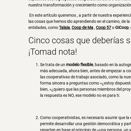
nuestra transformación y crecimiento como organizació
En este artículo queremos , a partir de nuestra experien
las cosas que hemos ido aprendiendo en el camino, de la
entidades, como
Talaia
,
Coop de Ma
,
Coop 57
o
GiCoop
,
Cinco cosas que deberías s
¡Tomad nota!
Se trata de un
modelo flexible
, basado en la autog
más adecuada, ahora bien, antes de empezar a cons
las cooperativas de trabajo asociado, como la nues
forma sincera a preguntas como «¿estoy dispuest
bien, «¿quiero que las personas miembros del proy
la respuesta es NO, ese modelo no es para ti.
Como cooperativistas, es necesario asumir que la 
permite desarrollar una gestión democrática y part
reparten en base al principio de «una persona, un