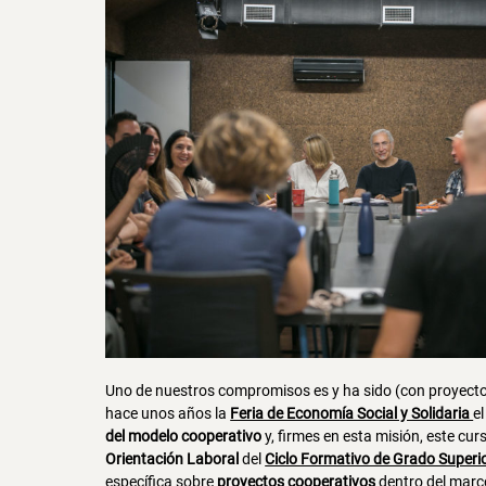
Uno de nuestros compromisos es y ha sido (con proyect
hace unos años la
Feria de Economía Social y Solidaria
e
del modelo cooperativo
y, firmes en esta misión, este c
Orientación Laboral
del
Ciclo Formativo de Grado Superi
específica sobre
proyectos cooperativos
dentro del marco 