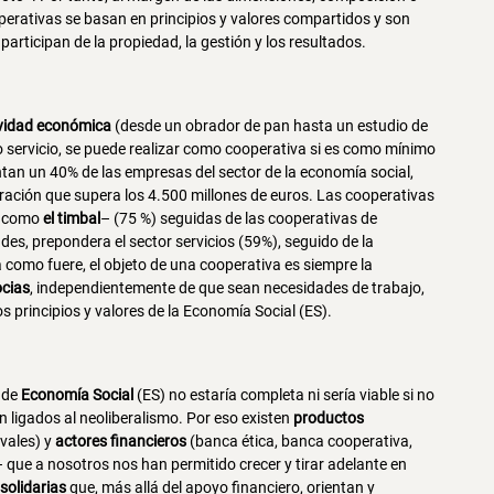
operativas se basan en principios y valores compartidos y son
rticipan de la propiedad, la gestión y los resultados.
ividad económica
(desde un obrador de pan hasta un estudio de
 o servicio, se puede realizar como cooperativa si es como mínimo
tan un 40% de las empresas del sector de la economía social,
ración que supera los 4.500 millones de euros. Las cooperativas
 como
el timbal
– (75 %) seguidas de las cooperativas de
es, prepondera el sector servicios (59%), seguido de la
a como fuere, el objeto de una cooperativa es siempre la
ocias
, independientemente de que sean necesidades de trabajo,
os principios y valores de la Economía Social (ES).
 de
Economía Social
(ES) no estaría completa ni sería viable si no
 ligados al neoliberalismo. Por eso existen
productos
avales) y
actores financieros
(banca ética, banca cooperativa,
 – que a nosotros nos han permitido crecer y tirar adelante en
solidarias
que, más allá del apoyo financiero, orientan y