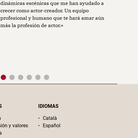
dinámicas escénicas que me han ayudado a
momento, t
crecer como actor-creador. Un equipo
acompaña e
profesional y humano que te hará amar aún
Agradecida
más la profesión de actor.»
compartid
S
IDIOMAS
n
Català
sión y valores
Español
a