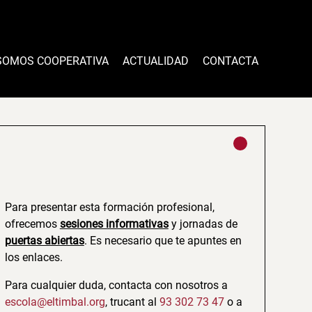
SOMOS COOPERATIVA
ACTUALIDAD
CONTACTA
Para presentar esta formación profesional,
ofrecemos
sesiones informativas
y jornadas de
puertas abiertas
. Es necesario que te apuntes en
los enlaces.
Para cualquier duda, contacta con nosotros a
escola@eltimbal.org
, trucant al
93 302 73 47
o a