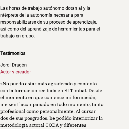
Las horas de trabajo autónomo dotan al y la
ntérprete de la autonomía necesaria para
responsabilizarse de su proceso de aprendizaje,
así como del aprendizaje de herramientas para el
trabajo en grupo.
Testimonios
Organización
Pro
Jordi Dragón
Anna Carra
Actor y creador
«el timbal 
«No puedo estar más agradecido y contento
teatro. Me
con la formación recibida en El Timbal. Desde
y del análi
el momento en que comencé mi formación,
me ha dado 
me sentí acompañado en todo momento, tanto
propio y e
profesional como personalmente. Al cursar
Me siento 
dos de sus posgrados, he podido interiorizar la
aprender de
metodología actoral CODA y diferentes
que sabe e